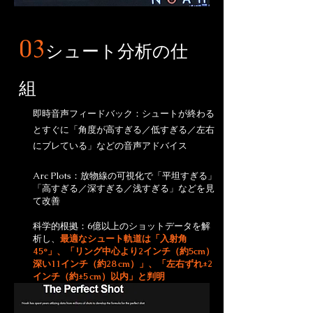
03
シュート分析の仕
組
即時音声フィードバック：シュートが終わる
とすぐに「角度が高すぎる／低すぎる／左右
にブレている」などの音声アドバイス
Arc Plots：放物線の可視化で「平坦すぎる」
「高すぎる／深すぎる／浅すぎる」などを見
て改善
科学的根拠：6億以上のショットデータを解
析し、
最適なシュート軌道は「入射角
45°」、「リング中心より2インチ（約5cm）
深い11インチ（約28 cm）」、「左右ずれ±2
インチ（約±5 cm）以内」と判明