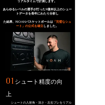
リアルタイムで計測します。
あらゆるレベルの選手が打った9億本以上のシュー
トデータを長年にわたり分析し
た結果、NOAHバスケットボールは
「完璧なシュ
ート」の公式を確立
しました。​
01
シュート精度の向
上
シュートの入射角・深さ・左右ブレをリアル