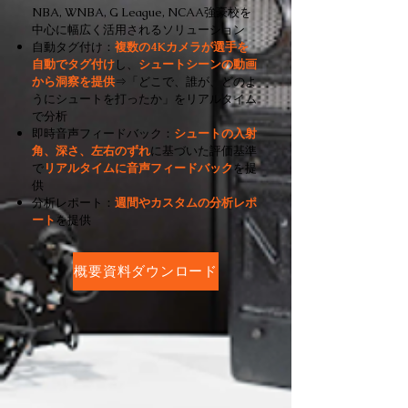
NBA, WNBA, G League, NCAA強豪校を
中心に幅広く活用されるソリューション
自動タグ付け：
複数の4Kカメラが選手を
自動でタグ付け
し、
シュートシーンの動画
から洞察を提供
⇒「どこで、誰が、どのよ
うにシュートを打ったか」をリアルタイム
で分析
即時音声フィードバック：
シュートの入射
角、深さ、左右のずれ
に基づいた評価基準
で
リアルタイムに音声フィードバック
を提
供
分析レポート：
週間やカスタムの分析レポ
ート
を提供
概要資料ダウンロード