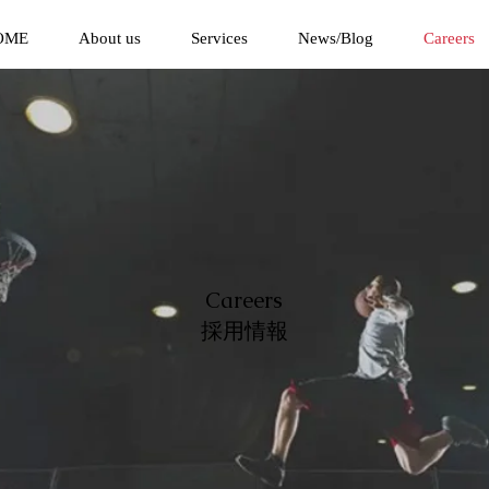
OME
About us
Services
News/Blog
Careers
Careers
​採用情報