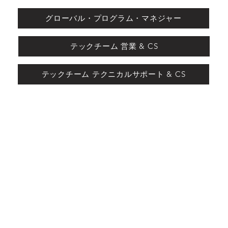
グローバル・プログラム・マネジャー
テックチーム 営業 & CS
テックチーム テクニカルサポート & CS
ation
事業紹介｜Service
会社紹介｜About us
KINEXON
keemotion