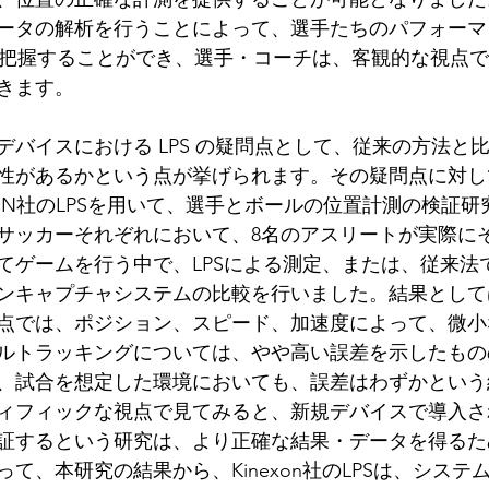
ータの解析を行うことによって、選手たちのパフォーマ
ivenに把握することができ、選手・コーチは、客観的な視
きます。
デバイスにおける LPS の疑問点として、従来の方法と
があるかという点が挙げられます。その疑問点に対して、Bl
INEXON社のLPSを用いて、選手とボールの位置計測の検証
サッカーそれぞれにおいて、8名のアスリートが実際に
てゲームを行う中で、LPSによる測定、または、従来法
ンキャプチャシステムの比較を行いました。結果として
点では、ポジション、スピード、加速度によって、微小
ルトラッキングについては、やや高い誤差を示したもの
、試合を想定した環境においても、誤差はわずかという
ィフィックな視点で見てみると、新規デバイスで導入さ
証するという研究は、より正確な結果・データを得るた
て、本研究の結果から、Kinexon社のLPSは、システ