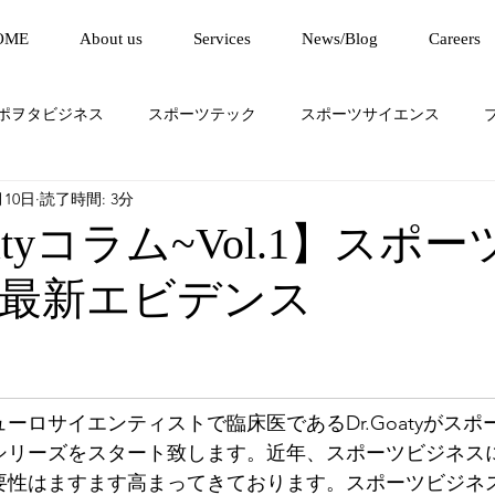
OME
About us
Services
News/Blog
Careers
ポヲタビジネス
スポーツテック
スポーツサイエンス
月10日
読了時間: 3分
ta Magazine
Weekly Report
Noah関連記事
oatyコラム~Vol.1】スポ
最新エビデンス
ニューロサイエンティストで臨床医であるDr.Goatyがス
シリーズをスタート致します。近年、スポーツビジネス
要性はますます高まってきております。スポーツビジネ