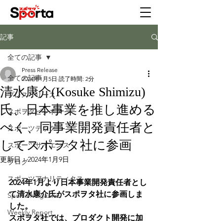
記事
全ての記事
Press Release
全ての記事
2024年1月5日
読了時間: 2分
清水康介(Kosuke Shimizu)
プレスリリース
氏、日本事業を推し進める
スポヲタビジネス
べく、同事業開発責任者と
スポーツテック
してスポヲタ社に参画
スポーツサイエンス
更新日：
2024年1月9日
ブログ
スポーツアナリティクス
2024年1月より日本事業開発責任者とし
て清水康介氏がスポヲタ社に参画しま
Sporta Magazine
した。
Weekly Report
スポヲタ社では、プロダクト開発に加