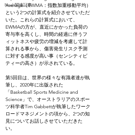
Noah関連記事
Average（EWMA：指数加重移動平均）
という2つの計算式を紹介させていただ
いた。これらの計算式において、
EWMAの方が、直近にかかった負荷の
寄与率を高くし、時間の経過に伴うフ
ィットネスや疲労の増減を考慮して計
算される事から、傷害発生リスク予測
に対する感度が高い事（センシティビ
ティーの高さ）が示されている。
第5回目は、世界の様々な有識者達が執
筆し、2020年に出版された
「Basketball Sports Medicine and 
Science」で、オーストラリアのスポー
ツ科学者Tim Gabbettが執筆したワーク
ロードマネジメントの項から、2つの知
見についてお話しさせていただきた
い。