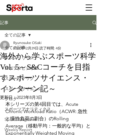
記事
全ての記事
Ryunosuke OSaki
全ての記事
2021年12月29日
読了時間: 4分
海外から学ぶスポーツ科学
プレスリリース
Vol. 5～S&Cコーチを目指
スポヲタビジネス
すスポーツサイエンス・
スポーツテック
インターン記～
スポーツサイエンス
更新日：
2023年8月3日
ブログ
本シリーズの第4回目では、Acute 
スポーツアナリティクス
Chronic Workload Ratio（ACWR: 急性
と慢性負荷の割合）のRolling 
Sporta Magazine
Average（移動平均：一般的な平均）と
Weekly Report
Exponentially Weighted Moving 