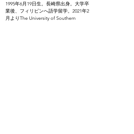
1995年6月19日生。長崎県出身。大学卒
業後、フィリピンへ語学留学。2021年2
月よりThe University of Southern 
Queenslandへ入学（パンデミックの影
響により日本でオンライン授業）。
「傷害予防こそが、選手がパフォーマ
ンスを最大限に発揮する一番の鍵だ」
と信じている。スポヲタ株式会社で、
インターンとして勉強させていただて
いる。
参考文献
Laver, L., Kocaoglu, B., Cole, B., 
Arundale, A. J., Bytomski, J., & 
Amendola, A. (2020). 
Basketball Sports 
Medicine and Science
. Springer 
Nature. 
スポーツサイエンス