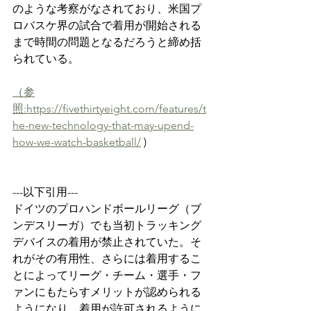
のような考察がなされており、米国プ
ロバスケ界の試合で着用が開始される
まで時間の問題となるだろうと締め括
られている。 
（参
照:https://fivethirtyeight.com/features/t
he-new-technology-that-may-upend-
how-we-watch-basketball/
 )
---以下引用---
ドイツのプロハンドボールリーグ（ブ
ンデスリーガ）でも当初トラッキング
デバイスの着用が禁止されていた。そ
れがその有用性、さらには着用するこ
とによってリーグ・チーム・選手・フ
ァンにもたらすメリットが認められる
ようになり、着用が許可されるように