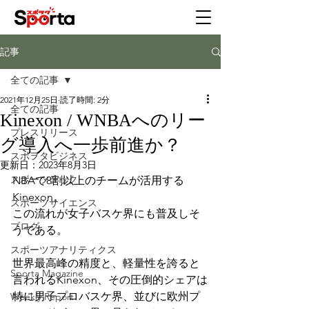
記事
全ての記事
2021年12月25日
読了時間: 2分
全ての記事
Kinexon / WNBAへのリー
プレスリリース
グ導入へ一歩前進か？
スポヲタビジネス
更新日：
2023年8月3日
スポーツテック
NBAで8割以上のチームが活用する
Kinexon。
スポーツサイエンス
この流れが女子バスケ界にも普及しそ
ブログ
うである。
スポーツアナリティクス
世界最高峰の精度と、軽量性を誇ると
Sporta Magazine
言われるKinexon、その圧倒的シェアは
特に男子プロバスケ界、並びに欧州プ
Weekly Report