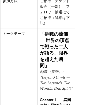
参加方法
ご招待、チケット
販売（一部）、フ
ォロワー抽選にて
ご招待（詳細は下
記）
トークテーマ
「挑戦の流儀 
― 世界の頂点
で戦った二人
が語る、限界
を超えた瞬
間」
副題（英語）: 
"Beyond Limits — 
Two Legends, Two 
Worlds, One Spirit"
Chapter 1｜「異国