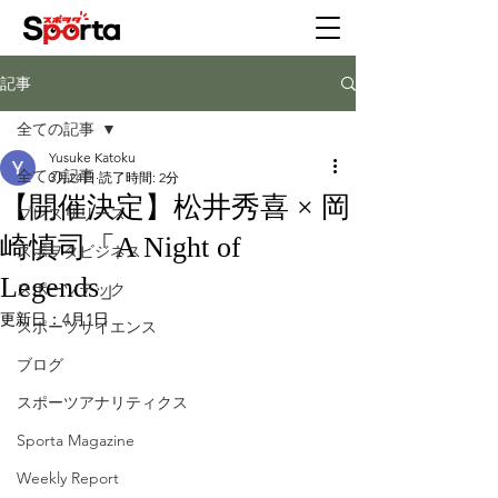
記事
全ての記事
Yusuke Katoku
全ての記事
3月24日
読了時間: 2分
【開催決定】松井秀喜 × 岡
プレスリリース
崎慎司「A Night of
スポヲタビジネス
Legends」
スポーツテック
更新日：
4月1日
スポーツサイエンス
ブログ
スポーツアナリティクス
Sporta Magazine
Weekly Report