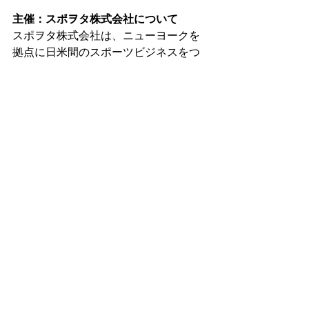
主催：スポヲタ株式会社について
スポヲタ株式会社は、ニューヨークを
拠点に日米間のスポーツビジネスをつ
なぐエージェンシーです。スポーツテ
クノロジーの輸出、企業向けスポーツ
マーケティング、イベントプロデュー
スを通じて、スポーツの力で日本と世
界を繋ぎ、人々を元気にすることをミ
ッションとしています。
松井秀喜
岡崎慎司
MLB
プレミアリーグ
プレスリリース
すべて表示
最新記事