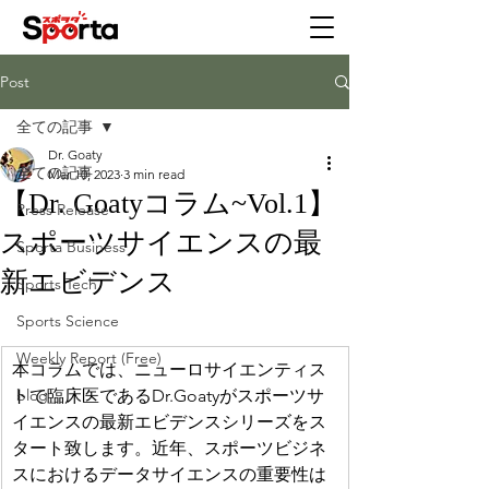
Post
全ての記事
Dr. Goaty
全ての記事
Mar 10, 2023
3 min read
【Dr. Goatyコラム~Vol.1】
Press Release
スポーツサイエンスの最
Sporta Business
新エビデンス
Sports Tech
Sports Science
Weekly Report (Free)
​​本コラムでは、ニューロサイエンティス
トで臨床医であるDr.Goatyがスポーツサ
blog
イエンスの最新エビデンスシリーズをス
タート致します。近年、スポーツビジネ
スにおけるデータサイエンスの重要性は