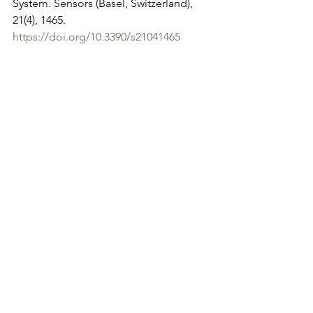
System. Sensors (Basel, Switzerland), 
21(4), 1465. 
https://doi.org/10.3390/s21041465
Sports Science
blog
See All