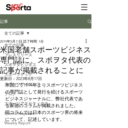
記事
全ての記事
2019年5月11日
読了時間: 1分
全ての記事
米国老舗スポーツビジネス
プレスリリース
専門誌に、スポヲタ代表の
スポヲタビジネス
記事が掲載されることに
スポーツテック
更新日：
2023年8月17日
スポーツサイエンス
米国にて1994年よりスポーツビジネス
の専門誌として発行を続けるスポーツ
ブログ
ビジネスジャーナルに、弊社代表であ
スポーツアナリティクス
る家徳のコラムが掲載されました。
同コラムでは日本のスポーツ界の将来
Sporta Magazine
について、記述しています。
Weekly Report