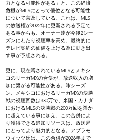
力となる可能性がある」と、この経済
危機がMLSにとって優位となる可能性
について言及している。これは、MLS
の放送権が2022年に更新される予定で
ある事からも、オーナー達が今後2シー
ズンにわたり視聴率を高め、最終的に
テレビ契約の価値を上げる為に動き出
す事が予想される。
更に、現在噂されているMLSとメキシ
コのリーガMXの合併が、放送収入の増
加に繋がる可能性がある。昨シーズ
ン、メキシコにおけるリーガMXの決勝
戦の視聴回数は330万で、米国・カナダ
におけるMLSの決勝戦の200万回を遥か
に超えている事に加え、この合併によ
り獲得できる追加リソースは、放送局
にとってより魅力的となる。アブラモ
ウィッツ氏は、この合併が2026年まで