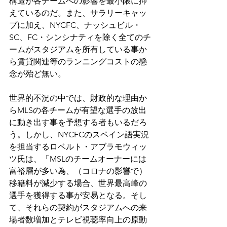
構造が各チームへの影響を最小限に抑
えているのだ。また、サラリーキャッ
プに加え、NYCFC、ナッシュビル・
SC、FC・シンシナティを除く全てのチ
ームがスタジアムを所有している事か
ら賃貸関連等のランニングコストの懸
念が殆ど無い。
世界的不況の中では、財政的な理由か
らMLSの各チームが有望な選手の放出
に動き出す事を予想する者もいるだろ
う。しかし、NYCFCのスペイン語実況
を担当するロベルト・アブラモウィッ
ツ氏は、「MSLのチームオーナーには
富裕層が多い為、（コロナの影響で）
移籍料が減少する場合、世界最高峰の
選手を獲得する事が安易となる。そし
て、それらの契約がスタジアムへの来
場者数増加とテレビ視聴率向上の原動