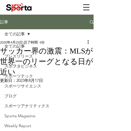
記事
全ての記事
2020年4月25日
読了時間: 4分
全ての記事
サッカー界の激震：MLSが
プレスリリース
世界一のリーグとなる日が
スポヲタビジネス
近い
スポーツテック
更新日：
2023年8月17日
スポーツサイエンス
ブログ
スポーツアナリティクス
Sporta Magazine
Weekly Report