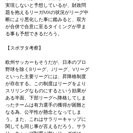
実現しないと予想しているが、財政問
題を抱えるリーガMXの状況がリーグ中
断により悪化した事に鑑みると、双方
が合併で合意に至るタイミングが早ま
る事も予想できるだろう。
【スポヲタ考察】
欧州サッカーもそうだが、日本のプロ
野球を除くBリーグ、Jリーグ、Vリーグ
といった主要リーグには、昇降格制度
が存在する。この制度はリーグをより
スリリングなものにするという効果が
ある半面、下部リーグへ降格してしま
ったチームは有力選手の獲得が困難と
なる為、公平性が懸念となってしま
う。また、これはサラリーキャップに
関しても同じ事が言えるだろう。サラ