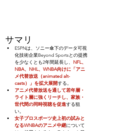
サマリ
ESPNは、ソニー傘下のデータ可視
化技術企業Beyond Sportsとの提携
を少なくとも2年間延長し、
NFL、
NBA、NHL、WNBA向けに「アニ
メ代替放送（animated alt-
casts）」を拡大展開
する。
アニメ代替放送を通して若年層・
ライト層に強くリーチし、家族・
世代間の同時視聴を促進
する狙
い。
女子プロスポーツ史上初の試みと
なるWNBAのアニメ中継
について