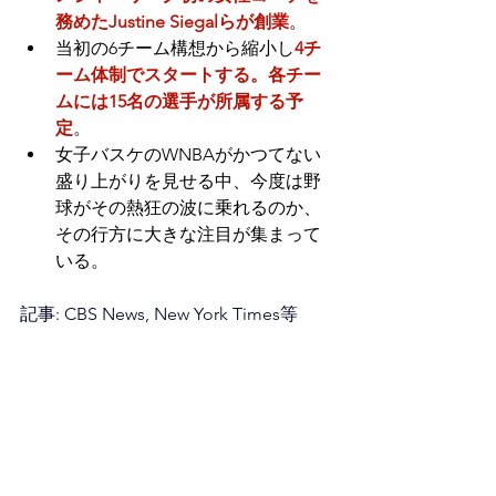
務めたJustine Siegalらが創業
。
当初の6チーム構想から縮小し
4チ
ーム体制でスタートする。各チー
ムには15名の選手が所属する予
定
。
女子バスケのWNBAがかつてない
盛り上がりを見せる中、今度は野
球がその熱狂の波に乗れるのか、
その行方に大きな注目が集まって
いる。
記事: CBS News, New York Times等
Photo: Victoria Razo / AP
Writer: M
📣
Too Many Screens. One 