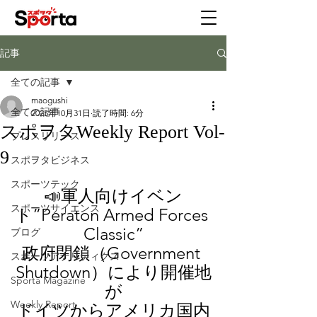
記事
全ての記事
maogushi
全ての記事
2025年10月31日
読了時間: 6分
スポヲタWeekly Report Vol-
プレスリリース
9
スポヲタビジネス
スポーツテック
📣軍人向けイベン
スポーツサイエンス
ト”Peraton Armed Forces 
Classic”
ブログ
政府閉鎖（Government 
スポーツアナリティクス
Shutdown）により開催地
Sporta Magazine
が
Weekly Report
ドイツからアメリカ国内