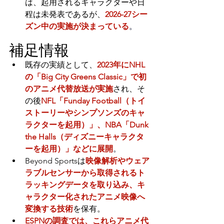
は、起用されるキャラクターや日
程は未発表であるが、
2026-27シー
ズン中の実施が決まっている
。
補足情報
既存の実績として、
2023年にNHL
の「Big City Greens Classic」で初
のアニメ代替放送が実施
され、そ
の後
NFL「Funday Football（トイ
ストーリーやシンプソンズのキャ
ラクターを起用）」、NBA「Dunk 
the Halls（ディズニーキャラクタ
ーを起用）」などに展開
。
Beyond Sportsは
映像解析やウェア
ラブルセンサーから取得されるト
ラッキングデータを取り込み、キ
ャラクター化されたアニメ映像へ
変換する技術
を保有。
ESPNの調査では、これらアニメ代