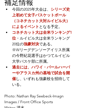
補足情報
今回の2025年大会は、
シリーズ史
上初めて女子バスケットボール
（コネチカット大対ルイビル大）
によるイベント
となる予定。
コネチカット大は全米ランキング1
位
・ルイビル大は全米ランキング
20位の
強豪対決
である。
※Wリーグデンソーアイリス所属
の今野紀花選手はかつてルイビル
大学バスケ部に所属。
過去には、ハワイ・パールハーバ
ーやアラスカ州の基地で試合を開
催
し、いずれも強豪校を招待して
いる。
Photo: Nathan Ray Seebeck-Imagn 
Images / Front Office Sports
Writer: 清水