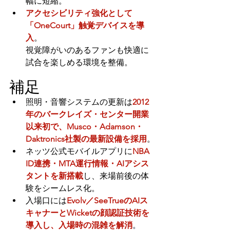
幅に短縮。
アクセシビリティ強化として
「OneCourt」触覚デバイスを導
入
。 
視覚障がいのあるファンも快適に
試合を楽しめる環境を整備。
補足
照明・音響システムの更新は
2012
年のバークレイズ・センター開業
以来初で、Musco・Adamson・
Daktronics社製の最新設備を採用
。
ネッツ公式モバイルアプリに
NBA 
ID連携・MTA運行情報・AIアシス
タントを新搭載
し、来場前後の体
験をシームレス化。
入場口には
Evolv／SeeTrueのAIス
キャナーとWicketの顔認証技術を
導入し、入場時の混雑を解消
。