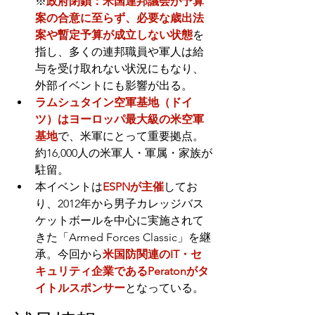
※
政府閉鎖：米国連邦議会が予算
案の合意に至らず、必要な歳出法
案や暫定予算が成立しない状態
を
指し、多くの連邦職員や軍人は給
与を受け取れない状況にもなり、
外部イベントにも影響が出る。
ラムシュタイン空軍基地（ドイ
ツ）はヨーロッパ最大級の米空軍
基地
で、米軍にとって重要拠点。
約16,000人の米軍人・軍属・家族が
駐留。
本イベントは
ESPNが主催
してお
り、2012年から男子カレッジバス
ケットボールを中心に実施されて
きた「Armed Forces Classic」を継
承。今回から
米国防関連のIT・セ
キュリティ企業であるPeratonがタ
イトルスポンサー
となっている。