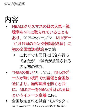
Noah関連記事
内容
NBAはクリスマスの日の人気・視
聴率をNFLに取られていることも
あり、
2025–26シーズン、
MLKデー
（1月19日のキング牧師記念日）に
初の全国放送4試合
を実施
これまでも同日に試合を行っ
てきたが、4試合が放送される
のは初の試み
"NBAの狙い"
としては、
NFLのゲ
ームが無い祝日での開催と全国放
送により、顧客流出を防ぐと共
に、MLKデーをNBAが行われる日
というイメージ定着
にある
全国放送される試合：①
バックス
vsホークス
（Peacockでの放送）、