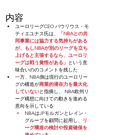
内容
ユーロリーグCEO 
パウリウス・モ
ティエユナス氏
は、
「NBAとの共
同事業には協力する気持ちがある
が、もしNBAが別のリーグを立ち
上げると主張するなら、ユーロリ
ーグは戦う覚悟がある」
という意
味合いののコメントを残した
一方、NBA側は現行のユーロリー
グの構造が
商業的潜在力を最大化
していない
と指摘し、
NBA欧州リ
ーグ構想に向けての動きを進める
意向を示している
NBAはJPモルガンとレイン・
グループを顧問に起用し、
リ
ーグ構造の検討や投資確保を
進めている