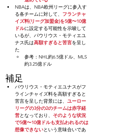
NBAは、NBA欧州リーグに参入す
る各チームに対して、
フランチャ
イズ料(リーグ加盟金)を5億〜10億
ドル
に設定する可能性を示唆して
いるが、
パウリウス・モティエユ
ナス氏は
高額すぎると苦言
を呈し
た
参考：NHL約6.5億ドル、MLS
約3.25億ドル
補足
パウリウス・モティエユナスがフ
ラインチャイズ料を高額すぎると
苦言を呈した背景には、
ユーロー
リーグの3分の2のチームは赤字経
営
となっており、
そのような状況
で5億〜10億ドルも支払われるのは
想像できない
という意味合いであ