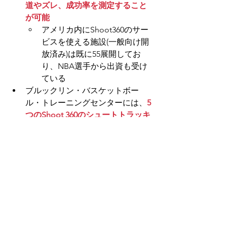
道やズレ、成功率を測定すること
が可能
アメリカ内にShoot360のサー
ビスを使える施設(一般向け開
放済み)は既に55展開してお
り、NBA選手から出資も受け
ている
ブルックリン・バスケットボー
ル・トレーニングセンターには、
5
つのShoot 360のシュートトラッキ
ングサービス
が導入予定
Shoot360
シュートトラッキングサービスだ
けでなく、
ドリブル・パス練習を
ゲーム化する「スキルケージ」も
備えている
壁一面がゲーム化されてお
り、それに向かってドリブル