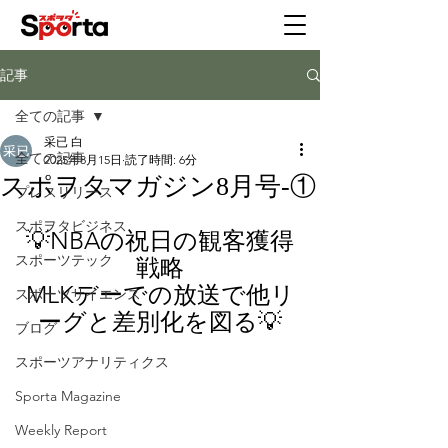
記事
全ての記事
采已 白
全ての記事
2025年8月15日
読了時間: 6分
スポヲタマガジン8月号-①
プレスリリース
スポヲタビジネス
💡
NBAの祝日の観客獲得
スポーツテック
戦略
MLKデーでの放送で他リ
スポーツサイエンス
ーグと差別化を図る
💡
ブログ
スポーツアナリティクス
Sporta Magazine
Weekly Report