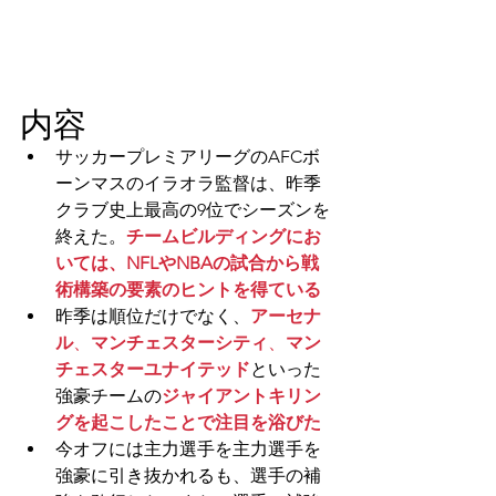
内容
サッカープレミアリーグのAFCボ
ーンマスのイラオラ監督
は、昨季
クラブ史上最高の9位でシーズンを
終えた。
チームビルディングにお
いては、NFLやNBAの試合から戦
術構築の要素のヒントを得ている
昨季は順位だけでなく、
アーセナ
ル
、
マンチェスターシティ
、
マン
チェスターユナイテッド
といった
強豪チームの
ジャイアントキリン
グを起こしたことで注目を浴びた
今オフには主力選手を主力選手を
強豪に引き抜かれるも、選手の補