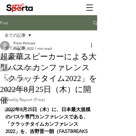
Post
全ての記事
Press Release
全ての記事
Aug 27, 2022
1 min read
超豪華スピーカーによる大
Press Release
型バスケカンファレンス
Sporta Business
「クラッチタイム2022」を
Sports Tech
2022年8月25日（木）に開
Sports Science
催
Weekly Report (Free)
2022年8月25日（木）に、日本最大規模
blog
のバスケ専門カンファレンスである、
「クラッチタイムカンファレンス
2022」を、吉野晋一朗（FASTBREAKS 