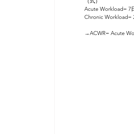
（式）
Acute Workloa
Chronic Workl
→ACWR= Acute Work