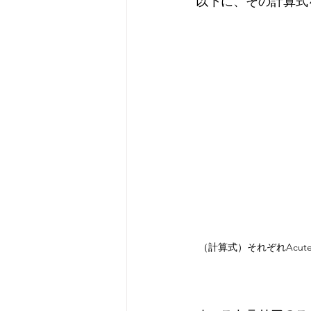
以下に、その計算式
（計算式）それぞれAcute W