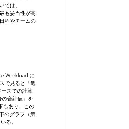
いては、
で、最も妥当性が高
日程やチームの
Workload に
ースで見ると「週
日ベースでの計算
分の合計値」を
事もあり、この
以下のグラフ（第
ている。