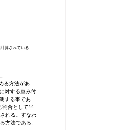
dから計算されている
に、
）で求める方法があ
値に対する重み付
測する事であ
じ割合として平
算される。すなわ
れる方法である。