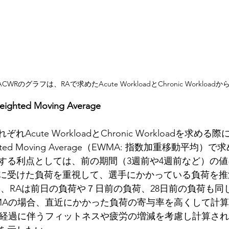
Rのグラフは、RAで求めたAcute WorkloadとChronic Workloa
eighted Moving Average
Acute WorkloadとChronic Workloadを求める際
Weighted Moving Average（EWMA: 指数加重移動平均
する利点としては、前の期間（3週前や4週前など）の
に受けた負荷を重視して、選手にかかっている負荷を推
と、RAは前日の負荷や７日前の負荷、28日前の負荷も同
MAの場合、直近にかかった負荷の寄与率を高くして計
の経過に伴うフィットネスや疲労の増減を考慮し計算さ