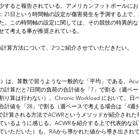
少すると報告されている。アメリカンフットボールにお
Chronic: 21日という時間軸の設定が傷害発生を予測する上
た。この時間軸の設定に関しては、その競技の特異的な
せて考える事が推奨されている。
Rの計算方法について、2つご紹介させていただきたい。
age（RA）は、算数で習うような一般的な「平均」である。Acute 
の計算だと7日間の負荷の合計値を「7」で割る（週ベ
算は行わない）。Chronic Workload において、
の合計値を「28」で割る（週ベースで考える場合は「4週
Aで計算される方法でACWRというメソッドが紹介された
ているように感じる。ACWRを紹介する上で代表的な
ていただいた）も、RAから導かれた値から導き出され