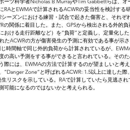
科学者Nicholas B MurrayやTim Gabbettらは
にRAとEWMAで計算されるACWRの妥当性を検討する
2シーズンにおける練習・試合で起きた傷害と、それぞれ
WRの関係に着目した。また、GPSから検出される外的
における走行距離など）を“負荷”と定義し、定量化し
されたACWRの方が傷害発生の予測に有効である事が示
、同じ時間軸で同じ外的負荷から計算されているが、EWM
度の高い予測をする事ができると言われている。そのた
う際には、EWMAの方法で計算するのが望ましいと考
Danger Zone”と呼ばれるACWR: 1.5以上に達した
発生リスクを示している。RAで計算していたら見逃され
測可能になるのではないかと考えられる。