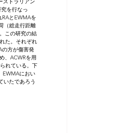
、オーストラリアン
研究を行なっ
RAとEWMAを
負荷（総走行距離
た。この研究の結
された。それぞれ
Aの方が傷害発
め、ACWRを用
えられている。下
際、EWMAにおい
ていたであろう