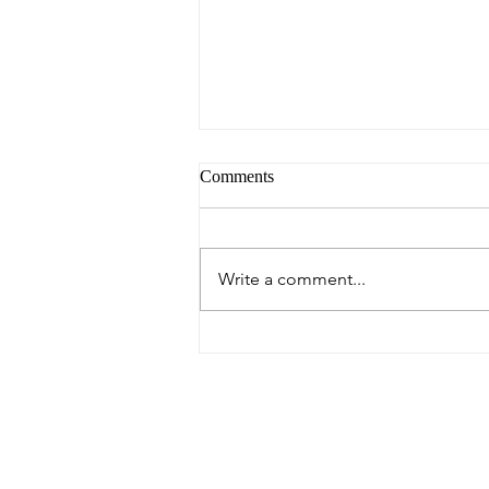
Comments
Write a comment...
GLOBALLERS 2026 U.S. Tour
Report
| Sporta Japan Corporation｜