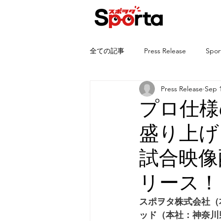
全ての記事
Press Release
Spor
Press Release
Sep 1
プロ仕様
盛り上げ
試合映像配
リース！
スポヲタ株式会社（
ッド（本社：神奈川