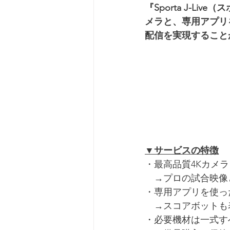
『Sporta J-L
メラと、専用アプリ
配信を実現すること
▼サービスの特徴
・最高品質4Kカメ
　→プロの試合映像
・専用アプリを使っ
　→スコアボットも
・必要機材は一式す