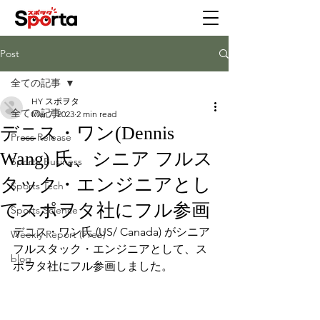
Post
全ての記事
HY スポヲタ
全ての記事
Mar 7, 2023
2 min read
デニス・ワン(Dennis
Press Release
Wang) 氏、シニア フルス
Sporta Business
タック・エンジニアとし
Sports Tech
てスポヲタ社にフル参画
Sports Science
デニス・ワン氏 (US/ Canada) がシニア 
Weekly Report (Free)
フルスタック・エンジニアとして、ス
blog
ポヲタ社にフル参画しました。