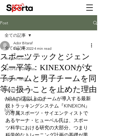
Post
全ての記事
Ador Bitaraf
全ての記事
Sep 19, 2022
4 min read
スポーツテックとジェン
Press Release
ダー平等：KINEXONが女
Sporta Business
子チームと男子チームを同
Sports Tech
等に扱うことを止めた理由
Sports Science
NBAの7割以上のチームが導入する最新
Weekly Report (Free)
鋭トラッキングシステム『KINEXON』
blog
の専属スポーツ・サイエンティストで
あるヤーナ・ヒューベル氏は、スポー
ツ科学における研究の大部分、つまり
科学的なトレーニング計画の基礎が男