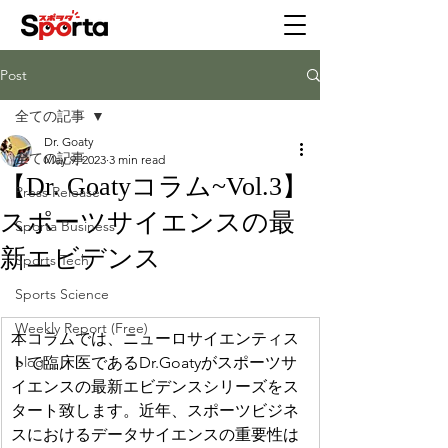
Post
全ての記事
Dr. Goaty
全ての記事
May 9, 2023
3 min read
【Dr. Goatyコラム~Vol.3】
Press Release
スポーツサイエンスの最
Sporta Business
新エビデンス
Sports Tech
Sports Science
Weekly Report (Free)
本コラムでは、ニューロサイエンティス
トで臨床医であるDr.Goatyがスポーツサ
blog
イエンスの最新エビデンスシリーズをス
タート致します。近年、スポーツビジネ
スにおけるデータサイエンスの重要性は